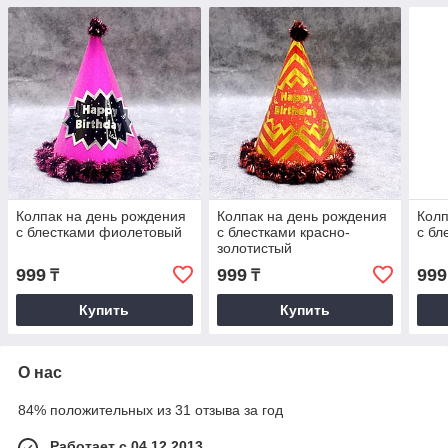
Колпак на день рождения
Колпак на день рождения
Колп
с блестками фиолетовый
с блестками красно-
с бл
золотистый
999
999
999
₸
₸
Купить
Купить
О нас
84% положительных из 31 отзыва за год
Работает с 04.12.2013