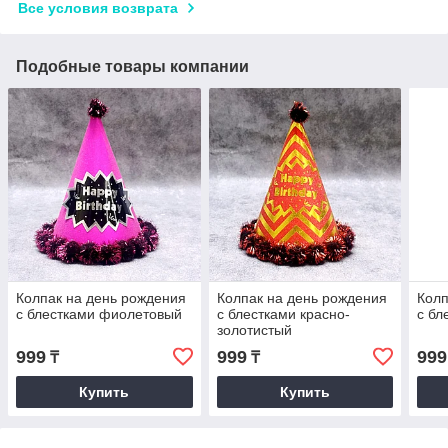
Все условия возврата
Подобные товары компании
Колпак на день рождения
Колпак на день рождения
Колп
с блестками фиолетовый
с блестками красно-
с бл
золотистый
999
999
999
₸
₸
Купить
Купить