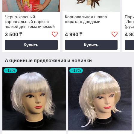
Черно-красный
Карнавальная шляпа
Пари
карнавальный парик с
пирата с дредами
"Лег
челкой для тематической
(рус
вечеринки (55 см)
3 500
4 990
4 8
₸
₸
Купить
Купить
Акционные предложения и новинки
–17%
–17%