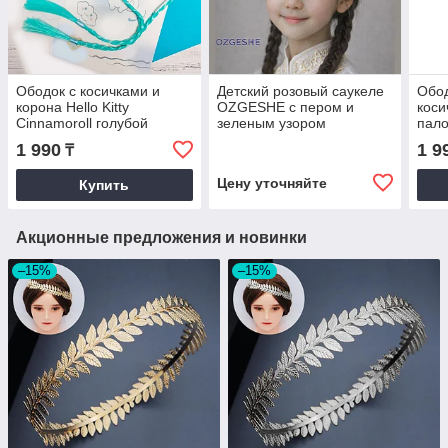
Ободок с косичками и
Детский розовый саукеле
Обод
корона Hello Kitty
OZGESHE с пером и
коси
Cinnamoroll голубой
зеленым узором
пало
фио
1 990
1 9
₸
Цену уточняйте
Купить
Акционные предложения и новинки
–15%
–15%