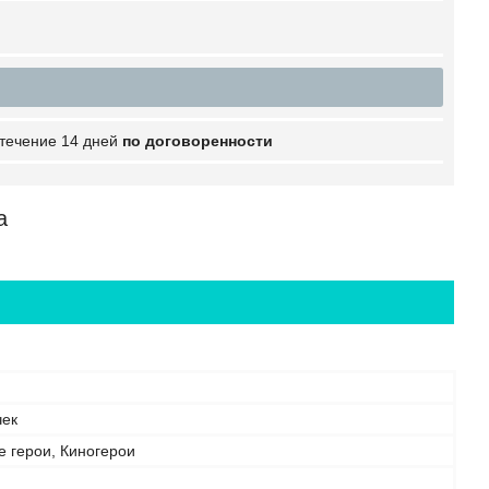
 течение 14 дней
по договоренности
а
чек
е герои, Киногерои