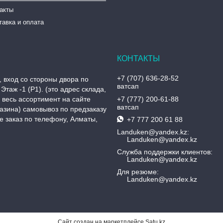
такты
тавка и оплата
+7 (707) 636-28-52
, вход со стороны двора по
ватсап
Этаж -1 (P1). (это адрес склада,
, весь ассортимент на сайте
+7 (777) 200-61-88
ватсап
азина) самовывоз по предзаказу
 заказ по телефону, Алматы,
+7 777 200 61 88
Landuken@yandex.kz
Landuken@yandex.kz
Служба поддержки клиентов
Landuken@yandex.kz
Для резюме
Landuken@yandex.kz
Сайт создан на маркетплейсе
Satu.kz