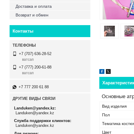
Доставка и оплата
Возврат и обмен
Контакты
+7 (707) 636-28-52
ватсап
+7 (777) 200-61-88
ватсап
Характеристи
+7 777 200 61 88
Основные ат
ДРУГИЕ ВИДЫ СВЯЗИ
Вид изделия
Landuken@yandex.kz
Landuken@yandex.kz
Пол
Служба поддержки клиентов
Тематика костю
Landuken@yandex.kz
Цвет
Для резюме