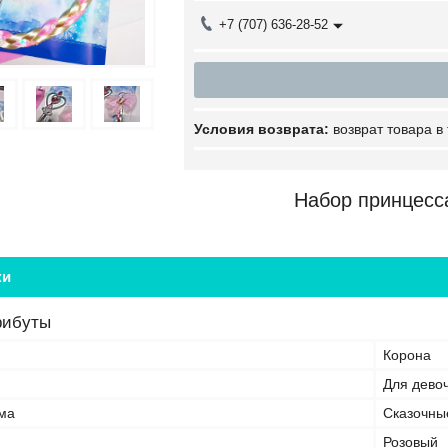
+7 (707) 636-28-52
возврат товара в
Набор принцесс
ки
рибуты
Корона
Для дево
ма
Сказочны
Розовый