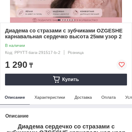
Диадема со стразами с зубчиками OZGESHE
карнавальная сердечко высота 25мм узор 2
В наличии
Код: PPYTT-tiara-291517-b-2
Розница
1 290
₸
Купить
Описание
Характеристики
Доставка
Оплата
Усл
Описание
Диадема сердечко со стразами с