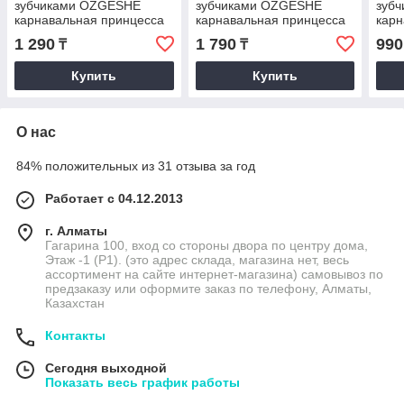
зубчиками OZGESHE
зубчиками OZGESHE
зуб
карнавальная принцесса
карнавальная принцесса
карн
высота 30мм узор 2
высота 4см узор 2
выс
1 290
1 790
990
₸
₸
Купить
Купить
О нас
84% положительных из 31 отзыва за год
Работает с 04.12.2013
г. Алматы
Гагарина 100, вход со стороны двора по центру дома,
Этаж -1 (P1). (это адрес склада, магазина нет, весь
ассортимент на сайте интернет-магазина) самовывоз по
предзаказу или оформите заказ по телефону, Алматы,
Казахстан
Контакты
Сегодня выходной
Показать весь график работы