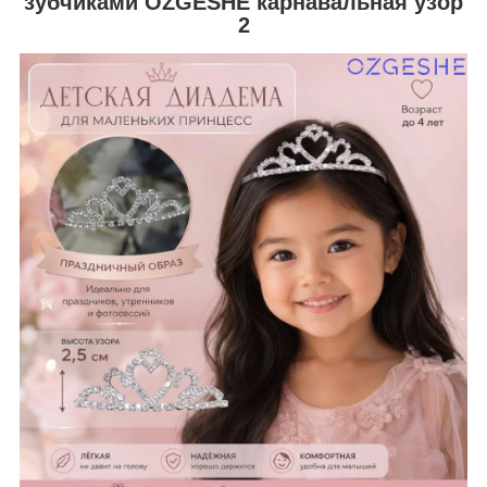
зубчиками OZGESHE карнавальная узор
2