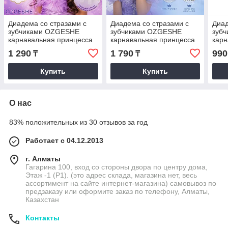
Диадема со стразами с
Диадема со стразами с
Диад
зубчиками OZGESHE
зубчиками OZGESHE
зуб
карнавальная принцесса
карнавальная принцесса
карн
высота 30мм узор 2
высота 4см узор 2
выс
1 290
1 790
990
₸
₸
Купить
Купить
О нас
83% положительных из 30 отзывов за год
Работает с 04.12.2013
г. Алматы
Гагарина 100, вход со стороны двора по центру дома,
Этаж -1 (P1). (это адрес склада, магазина нет, весь
ассортимент на сайте интернет-магазина) самовывоз по
предзаказу или оформите заказ по телефону, Алматы,
Казахстан
Контакты