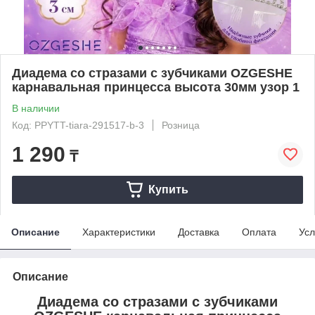
Диадема со стразами с зубчиками OZGESHE
карнавальная принцесса высота 30мм узор 1
В наличии
Код: PPYTT-tiara-291517-b-3
Розница
1 290
₸
Купить
Описание
Характеристики
Доставка
Оплата
Усл
Описание
Диадема со стразами с зубчиками