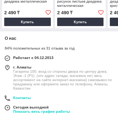
диадема металлическая
рисунок листьев диадема
диад
металлическая
кри
2 490
2 490
2 4
₸
₸
Купить
Купить
О нас
84% положительных из 31 отзыва за год
Работает с 04.12.2013
г. Алматы
Гагарина 100, вход со стороны двора по центру дома,
Этаж -1 (P1). (это адрес склада, магазина нет, весь
ассортимент на сайте интернет-магазина) самовывоз по
предзаказу или оформите заказ по телефону, Алматы,
Казахстан
Контакты
Сегодня выходной
Показать весь график работы