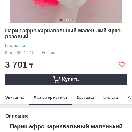
Парик афро карнавальный маленький ярко
розовый
В наличии
Код: 280411-13
Розница
3 701
₸
Купить
Описание
Характеристики
Доставка
Оплата
Ус
Описание
Парик афро карнавальный маленький