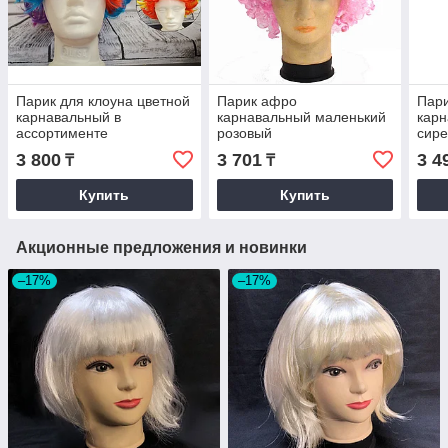
Парик для клоуна цветной
Парик афро
Пар
карнавальный в
карнавальный маленький
карн
ассортименте
розовый
сир
(разноцветный объемный
3 800
3 701
3 4
₸
₸
парик)
Купить
Купить
Акционные предложения и новинки
–17%
–17%