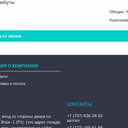
рибуты
Ободки, 
Коричнев
ля заказа
ИЯ О КОМПАНИИ
такты
тавка и оплата
+7 (707) 636-28-52
, вход со стороны двора по
ватсап
Этаж -1 (P1). (это адрес склада,
, весь ассортимент на сайте
+7 (777) 200-61-88