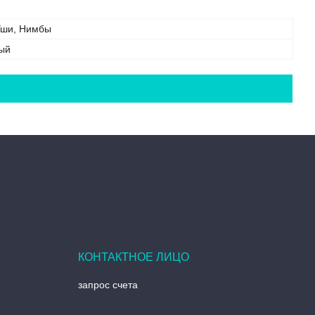
Уши, Нимбы
ый
запрос счета