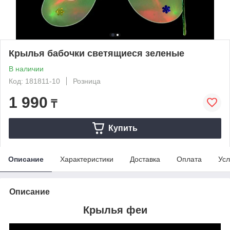
Крылья бабочки светящиеся зеленые
В наличии
Код: 181811-10
Розница
1 990
₸
Купить
Описание
Характеристики
Доставка
Оплата
Усл
Описание
Крылья феи