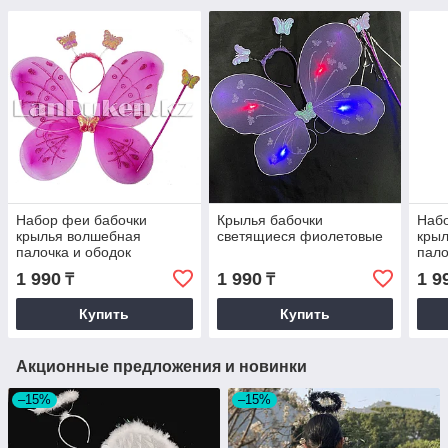
Набор феи бабочки
Крылья бабочки
Наб
крылья волшебная
светящиеся фиолетовые
кры
палочка и ободок
пало
(сиреневые)
(фи
1 990
1 990
1 9
₸
₸
Купить
Купить
Акционные предложения и новинки
–15%
–15%