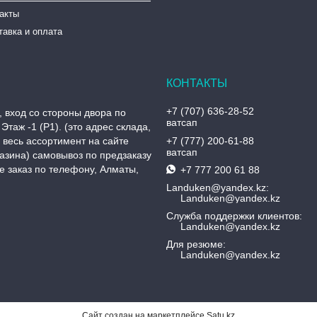
такты
тавка и оплата
+7 (707) 636-28-52
, вход со стороны двора по
ватсап
Этаж -1 (P1). (это адрес склада,
, весь ассортимент на сайте
+7 (777) 200-61-88
ватсап
азина) самовывоз по предзаказу
 заказ по телефону, Алматы,
+7 777 200 61 88
Landuken@yandex.kz
Landuken@yandex.kz
Служба поддержки клиентов
Landuken@yandex.kz
Для резюме
Landuken@yandex.kz
Сайт создан на маркетплейсе
Satu.kz