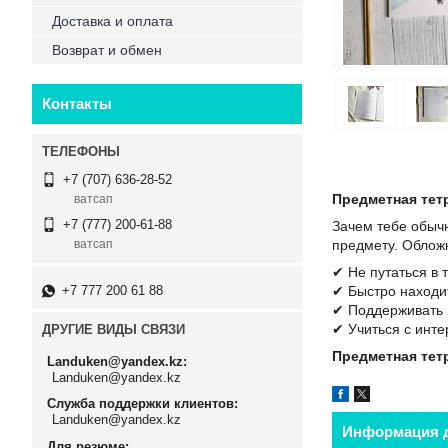
Доставка и оплата
Возврат и обмен
Контакты
+7 (707) 636-28-52
Предметная тет
ватсап
+7 (777) 200-61-88
Зачем тебе обычн
предмету. Облож
ватсап
✔ Не путаться в 
+7 777 200 61 88
✔ Быстро наход
✔ Поддерживать 
✔ Учиться с инте
ДРУГИЕ ВИДЫ СВЯЗИ
Предметная тетр
Landuken@yandex.kz
Landuken@yandex.kz
Служба поддержки клиентов
Landuken@yandex.kz
Информация д
Для резюме