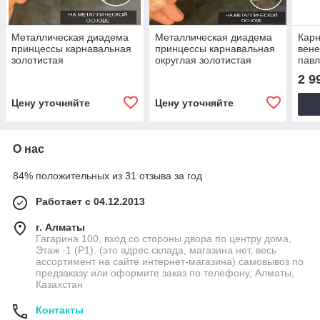
Металлическая диадема
Металлическая диадема
Кар
принцессы карнавальная
принцессы карнавальная
вене
золотистая
округлая золотистая
пав
золо
2 9
Цену уточняйте
Цену уточняйте
О нас
84% положительных из 31 отзыва за год
Работает с 04.12.2013
г. Алматы
Гагарина 100, вход со стороны двора по центру дома,
Этаж -1 (P1). (это адрес склада, магазина нет, весь
ассортимент на сайте интернет-магазина) самовывоз по
предзаказу или оформите заказ по телефону, Алматы,
Казахстан
Контакты