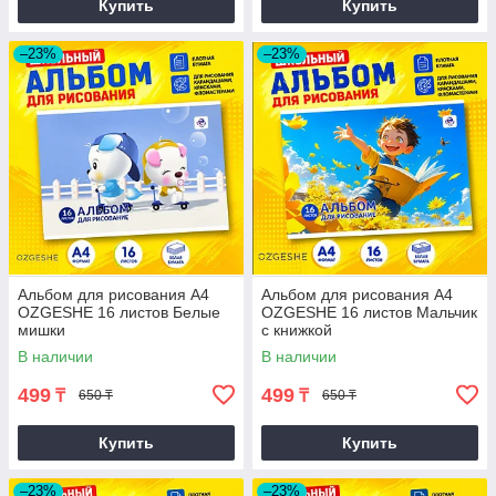
Купить
Купить
–23%
–23%
Альбом для рисования A4
Альбом для рисования A4
OZGESHE 16 листов Белые
OZGESHE 16 листов Мальчик
мишки
с книжкой
В наличии
В наличии
499
499
₸
₸
650 ₸
650 ₸
Купить
Купить
–23%
–23%