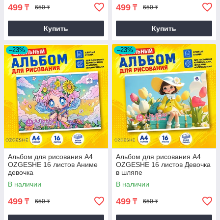
499
499
₸
₸
650 ₸
650 ₸
Купить
Купить
–23%
–23%
Альбом для рисования A4
Альбом для рисования A4
OZGESHE 16 листов Аниме
OZGESHE 16 листов Девочка
девочка
в шляпе
В наличии
В наличии
499
499
₸
₸
650 ₸
650 ₸