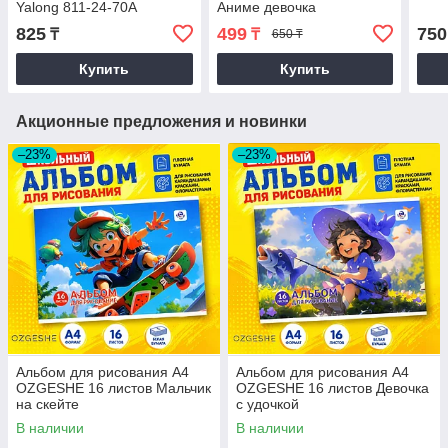
Yalong 811-24-70A
Аниме девочка
825
499
750
₸
₸
650 ₸
Купить
Купить
Акционные предложения и новинки
–23%
–23%
Альбом для рисования A4
Альбом для рисования A4
OZGESHE 16 листов Мальчик
OZGESHE 16 листов Девочка
на скейте
с удочкой
В наличии
В наличии