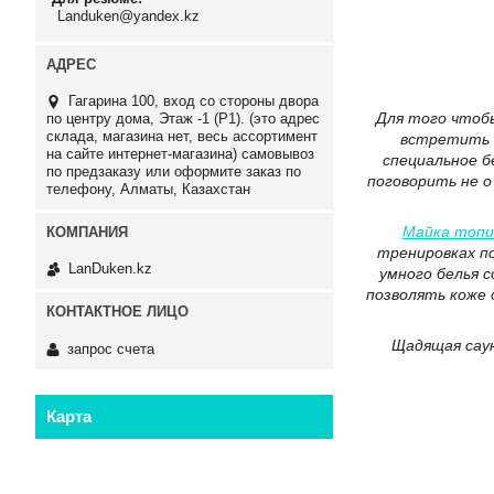
Landuken@yandex.kz
Гагарина 100, вход со стороны двора
Для того чтоб
по центру дома, Этаж -1 (P1). (это адрес
склада, магазина нет, весь ассортимент
встретить т
на сайте интернет-магазина) самовывоз
специальное б
по предзаказу или оформите заказ по
поговорить не о
телефону, Алматы, Казахстан
Майка топик
тренировках по
LanDuken.kz
умного белья 
позволять коже
Щадящая саун
запрос счета
Карта