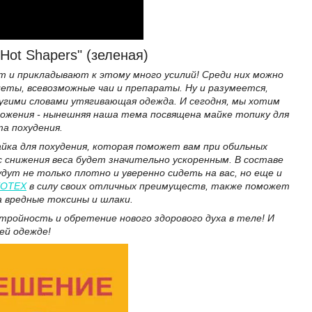
ot Shapers" (зеленая)
 и прикладывают к этому много усилий! Среди них можно
еты, всевозможные чаи и препараты. Ну и разумеется,
ругими словами утягивающая одежда. И сегодня, мы хотим
ложения - нынешняя наша тема посвящена майке топику для
та похудения.
айка для похудения, которая поможет вам при обильных
с снижения веса будет значительно ускоренным. В составе
ут не только плотно и уверенно сидеть на вас, но еще и
EOTEX
в силу своих отличных преимуществ, также поможет
ма вредные токсины и шлаки.
ройность и обретение нового здорового духа в теле! И
ей одежде!