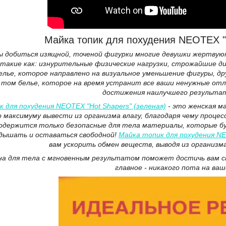
Майка топик для похудения NEOTEX "H
ы добиться изящной, точеной фигурки многие девушки жертвуют
акие как: изнурительные физические нагрузки, строжайшие ди
елье, которое направлено на визуальное уменьшение фигуры, д
 том белье, которое на время устранит все ваши ненужные от
достижения наилучшего результа
 для похудения NEOTEX "Hot Shapers" (зеленая)
- это женская м
 максимуму вывести из организма влагу, благодаря чему процес
содержится только безопасные для тела материалы, которые буд
 дышать и оставаться свободной!
Майка топик для похудения N
вам ускорить обмен веществ, выводя из организ
а для тела с мгновенным результатом поможет достичь вам ст
главное - никакого пота на ваш