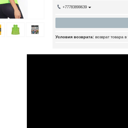
+77783899639
возврат товара в