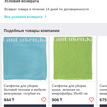
Условия возврата
Возврат товара в течение 14 дней по договоренности
Все условия возврата
Подобные товары компании
Салфетка для уборки
Салфетка для уборки
Салф
бытовой техники и мебели
кухни, зеленая из
синя
жемчужная, голубая из
микрофибры 35х40 см
мик
микрофибры 40х40 см
ELFE 92314 (002)
ELFE
944
906
675
₸
₸
ELFE 92317 (002)