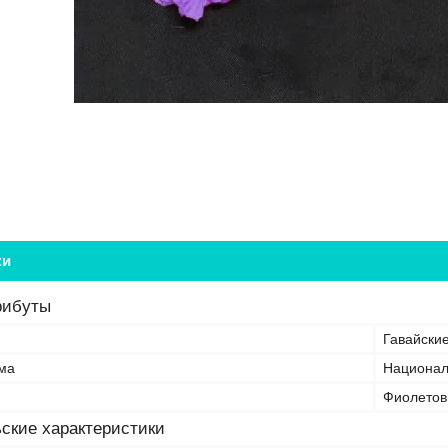
ки
рибуты
Гавайски
ма
Национа
Фиолето
ские характеристики