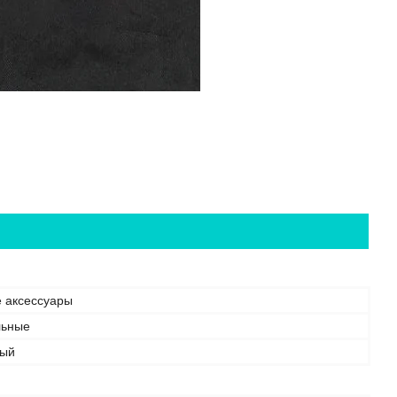
е аксессуары
льные
вый