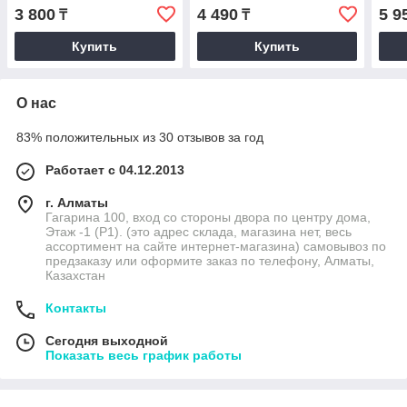
(разноцветный объемный
для 
3 800
4 490
5 9
₸
₸
парик)
ассо
Купить
Купить
О нас
83% положительных из 30 отзывов за год
Работает с 04.12.2013
г. Алматы
Гагарина 100, вход со стороны двора по центру дома,
Этаж -1 (P1). (это адрес склада, магазина нет, весь
ассортимент на сайте интернет-магазина) самовывоз по
предзаказу или оформите заказ по телефону, Алматы,
Казахстан
Контакты
Сегодня выходной
Показать весь график работы