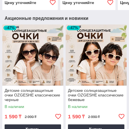
Цену уточняйте
Цену уточняйте
Цен
Акционные предложения и новинки
–47%
–47%
Детские солнцезащитные
Детские солнцезащитные
очки OZGESHE классические
очки OZGESHE классические
черные
бежевые
В наличии
В наличии
1 590
1 590
₸
₸
2 990 ₸
2 990 ₸