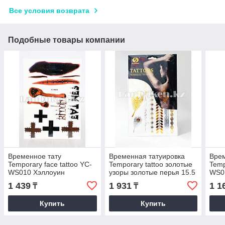
Все условия возврата
Подобные товары компании
Временное тату
Временная татуировка
Врем
Temporary face tattoo YC-
Temporary tattoo золотые
Temp
WS010 Хэллоуин
узоры золотые перья 15.5
WS0
(Halloween) 15х25 см
х 25 см
(Hal
1 439
1 931
1 1
₸
₸
кресты шрамы цветной
ржа
Купить
Купить