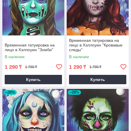
Временная татуировка на
Временная татуировка на
лицо в Хэллоуин "Кровавые
лицо в Хэллоуин "Зомби"
следы"
В наличии
В наличии
1 290
1 290
₸
₸
1 790 ₸
1 790 ₸
Купить
Купить
–28%
–28%