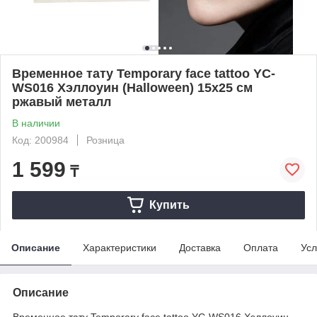
Временное тату Temporary face tattoo YC-
WS016 Хэллоуин (Halloween) 15х25 см
ржавый металл
В наличии
Код: 200984
Розница
1 599
₸
Купить
Описание
Характеристики
Доставка
Оплата
Усл
Описание
Временное тату Temporary face tattoo YC-WS016 Хэллоуин