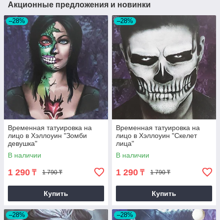
Акционные предложения и новинки
–28%
–28%
Временная татуировка на
Временная татуировка на
лицо в Хэллоуин "Зомби
лицо в Хэллоуин "Скелет
девушка"
лица"
В наличии
В наличии
1 290
1 290
₸
₸
1 790 ₸
1 790 ₸
Купить
Купить
–28%
–28%