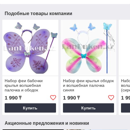
Подобные товары компании
Набор феи бабочки
Набор феи крылья ободок
Набо
крылья волшебная
и волшебная палочка
вол
палочка и ободок
синяя
(сир
(фиолетовые)
1 990
1 990
1 9
₸
₸
Купить
Купить
Акционные предложения и новинки