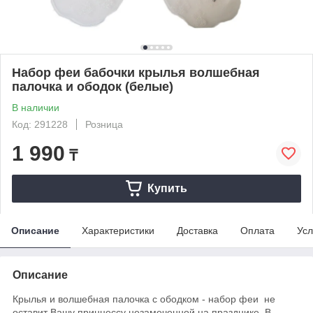
Набор феи бабочки крылья волшебная
палочка и ободок (белые)
В наличии
Код: 291228
Розница
1 990
₸
Купить
Описание
Характеристики
Доставка
Оплата
Усл
Описание
Крылья и волшебная палочка с ободком - набор феи не
оставит Вашу принцессу незамеченной на празднике. В