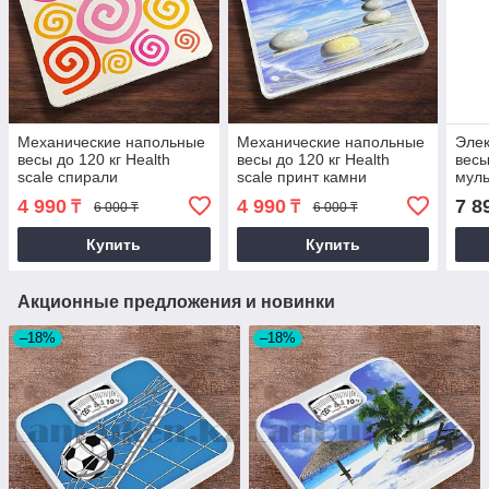
Механические напольные
Механические напольные
Эле
весы до 120 кг Health
весы до 120 кг Health
весы
scale спирали
scale принт камни
мул
Дев
4 990
4 990
7 8
₸
₸
6 000 ₸
6 000 ₸
Купить
Купить
Акционные предложения и новинки
–18%
–18%