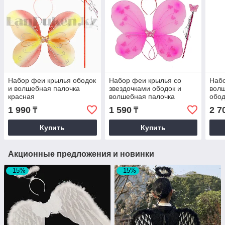
Набор феи крылья ободок
Набор феи крылья со
Набо
и волшебная палочка
звездочками ободок и
волш
красная
волшебная палочка
обод
розовый
1 990
1 590
2 7
₸
₸
Купить
Купить
Акционные предложения и новинки
–15%
–15%