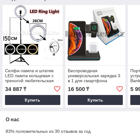
Селфи-лампа и штатив
Беспроводная
Порт
LED лампа кольцевая с
универсальная зарядка 3
устр
треногой любительская
в 1 для смартфона
Bank
съемка и макияж (3
беспроводных наушников
солн
34 887
16 500
5 9
₸
₸
режима) 26 см
и смарт часов черная
све
Купить
Купить
О нас
83% положительных из 30 отзывов за год