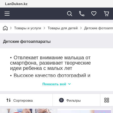
LanDuken.kz
Товары и услуги
Товары для детей
Детские фотоап
Детские фотоаппараты
Отвлекает внимание малыша от
смартфона, развивает творческие
идеи ребенка с малых лет
Высокое качество фотографий и
видео при минимальных затратах
Показать всё
Доставка до дома уже сегодня (г.
Алматы) и по РК (3-5 дней)
Сортировка
0
Фильтры
Работая на прямую с заводом-
производителя, мы можем позволить