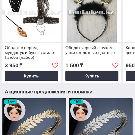
Ободок с пером,
Ободок черный с пухом
Карн
мундштук и бусы в стиле
ушки скелетные цветные
цвет
Гэтсби (набор)
3 950
1 500
950
₸
₸
Купить
Купить
Акционные предложения и новинки
–15%
–15%