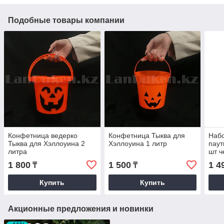
Подобные товары компании
Конфетница ведерко
Конфетница Тыква для
Набо
Тыква для Хэллоуина 2
Хэллоуина 1 литр
паут
литра
шт 
1 800
1 500
1 4
₸
₸
Купить
Купить
Акционные предложения и новинки