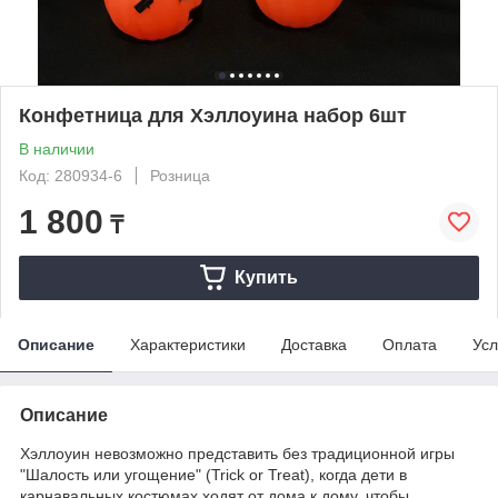
Конфетница для Хэллоуина набор 6шт
В наличии
Код: 280934-6
Розница
1 800
₸
Купить
Описание
Характеристики
Доставка
Оплата
Усл
Описание
Хэллоуин невозможно представить без традиционной игры
"Шалость или угощение" (Trick or Treat), когда дети в
карнавальных костюмах ходят от дома к дому, чтобы