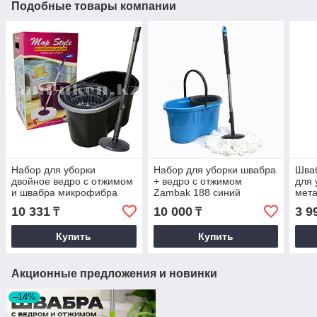
Подобные товары компании
Набор для уборки
Набор для уборки швабра
Шваб
двойное ведро с отжимом
+ ведро с отжимом
для 
и швабра микрофибра
Zambak 188 синий
мета
Mop Style 707 чёрный
76с
10 331
10 000
3 9
₸
₸
Купить
Купить
Акционные предложения и новинки
–14%