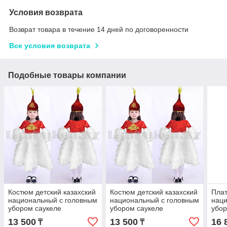
Условия возврата
Возврат товара в течение 14 дней по договоренности
Все условия возврата
Подобные товары компании
Костюм детский казахский
Костюм детский казахский
Плат
национальный с головным
национальный с головным
наци
убором саукеле
убором саукеле
убор
орнаментами красный
орнаментами красный
зол
13 500
13 500
16 
₸
₸
(размер 28)
(размеры 32-40)
крас