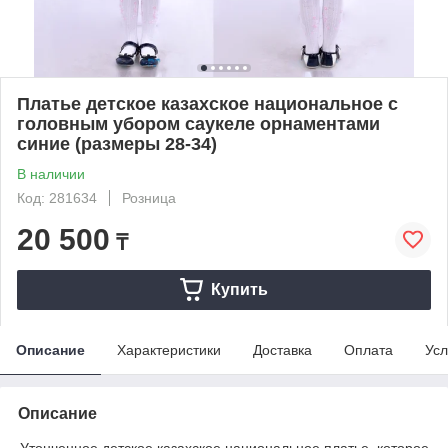
Платье детское казахское национальное с
головным убором саукеле орнаментами
синие (размеры 28-34)
В наличии
Код: 281634
Розница
20 500
₸
Купить
Описание
Характеристики
Доставка
Оплата
Усл
Описание
Утонченное детское казахское национальное платье, которое