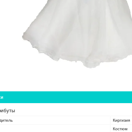
ки
рибуты
дитель
Киргизия
Костюм