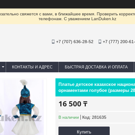
ательно свяжется с вами, в ближайшее время. Проверить коррект
телефонам. С уважением LanDuken.kz
+7 (707) 636-28-52
+7 (777) 200-61
КОНТАКТЫ И АДРЕС
БЫСТРАЯ ДОСТАВКА И ОПЛАТА
Платье детское казахское национ
орнаментами голубое (размеры 28
16 500 ₸
В наличии
Код:
281635
Купить