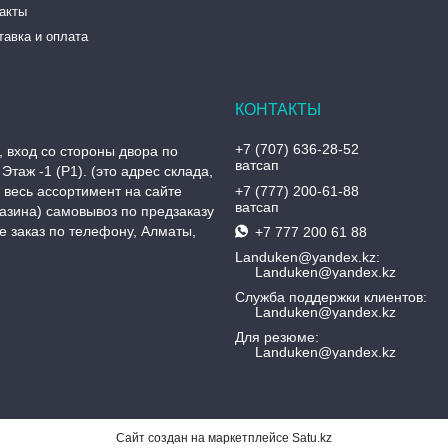
такты
тавка и оплата
+7 (707) 636-28-52
, вход со стороны двора по
ватсап
Этаж -1 (P1). (это адрес склада,
, весь ассортимент на сайте
+7 (777) 200-61-88
ватсап
азина) самовывоз по предзаказу
 заказ по телефону, Алматы,
+7 777 200 61 88
Landuken@yandex.kz
Landuken@yandex.kz
Служба поддержки клиентов
Landuken@yandex.kz
Для резюме
Landuken@yandex.kz
Сайт создан на маркетплейсе
Satu.kz