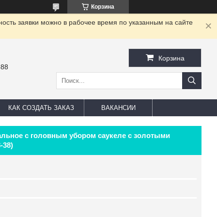
Корзина
ность заявки можно в рабочее время по указанным на сайте
Корзина
-88
КАК СОЗДАТЬ ЗАКАЗ
ВАКАНСИИ
альное с головным убором саукеле c золотыми
-38)