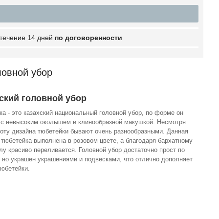
 течение 14 дней
по договоренности
ловной убор
ский головной убор
ка - это казахский национальный головной убор, по форме он
 с невысоким околышем и клинообразной макушкой. Несмотря
тоту дизайна тюбетейки бывают очень разнообразными. Данная
 тюбетейка выполнена в розовом цвете, а благодаря бархатному
лу красиво переливается. Головной убор достаточно прост по
, но украшен украшениями и подвесками, что отлично дополняет
тюбетейки.