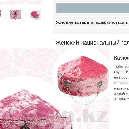
возврат товара в
Женский национальный го
Казах
Тюбетей
круглый
на прос
женская
материа
дизайну
дизайн 