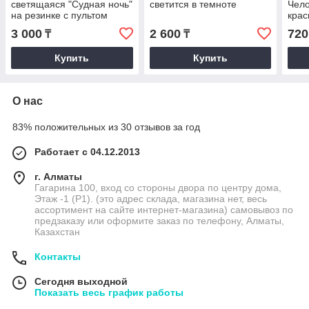
светящаяся "Судная ночь"
светится в темноте
Чело
на резинке с пультом
крас
управления 3 режима
3 000
2 600
720
₸
₸
свечения желтая
Купить
Купить
О нас
83% положительных из 30 отзывов за год
Работает с 04.12.2013
г. Алматы
Гагарина 100, вход со стороны двора по центру дома,
Этаж -1 (P1). (это адрес склада, магазина нет, весь
ассортимент на сайте интернет-магазина) самовывоз по
предзаказу или оформите заказ по телефону, Алматы,
Казахстан
Контакты
Сегодня выходной
Показать весь график работы