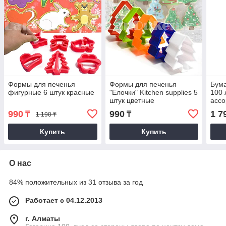
Формы для печенья
Формы для печенья
Бума
фигурные 6 штук красные
"Елочки" Kitchen supplies 5
100 
штук цветные
ассо
990
990
1 7
₸
₸
1 190 ₸
Купить
Купить
О нас
84% положительных из 31 отзыва за год
Работает с 04.12.2013
г. Алматы