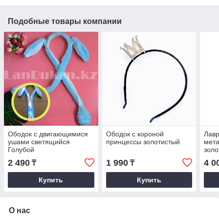
Подобные товары компании
Ободок с двигающимися
Ободок с короной
Лавр
ушами светящийся
принцессы золотистый
мет
Голубой
золо
2 490
1 990
4 0
₸
₸
Купить
Купить
О нас