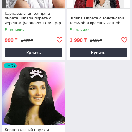
Карнавальная бандана
пирата, шляпа пирата с
Шляпа Пирата с золотистой
черепом (черно-золотая, р-р
тесьмой и красной лентой
56-58)
В наличии
В наличии
990
1 990
₸
₸
1 490 ₸
2 690 ₸
Купить
Купить
–20%
Карнавальный парик и