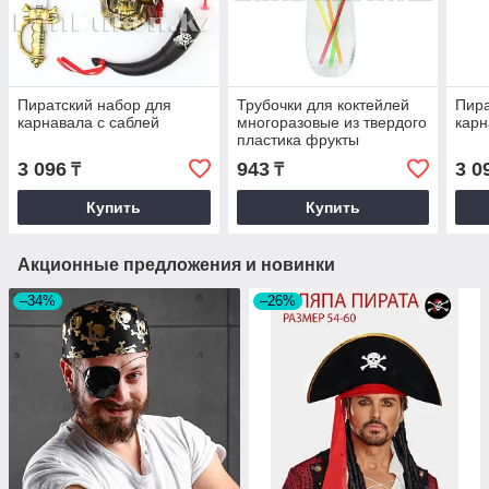
Пиратский набор для
Трубочки для коктейлей
Пира
карнавала с саблей
многоразовые из твердого
карн
пластика фрукты
3 096
943
3 0
₸
₸
Купить
Купить
Акционные предложения и новинки
–34%
–26%