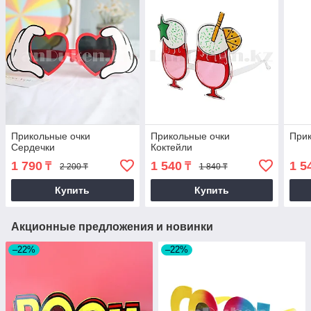
Прикольные очки
Прикольные очки
Прик
Сердечки
Коктейли
1 790
1 540
1 5
₸
₸
2 200 ₸
1 840 ₸
Купить
Купить
Акционные предложения и новинки
–22%
–22%