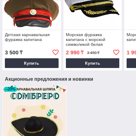
Детская карнавальная
Морская фуражка
Мор
фуражка капитана
капитана с морской
капи
символикой белая
3 500
2 990
1 9
₸
₸
3 490 ₸
Купить
Купить
Акционные предложения и новинки
–20%