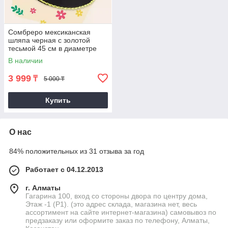
Сомбреро мексиканская
шляпа черная с золотой
тесьмой 45 см в диаметре
В наличии
3 999
₸
5 000 ₸
Купить
О нас
84% положительных из 31 отзыва за год
Работает с 04.12.2013
г. Алматы
Гагарина 100, вход со стороны двора по центру дома,
Этаж -1 (P1). (это адрес склада, магазина нет, весь
ассортимент на сайте интернет-магазина) самовывоз по
предзаказу или оформите заказ по телефону, Алматы,