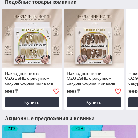
Подобные товары компании
Накладные ногти
Накладные ногти
Накл
OZGESHE с рисунком
OZGESHE с рисунком
OZG
сакуры форма миндаль
сакуры форма миндаль
сак
бежевый
коричневые
роз
990
990
990
₸
₸
Купить
Купить
Акционные предложения и новинки
–23%
–23%