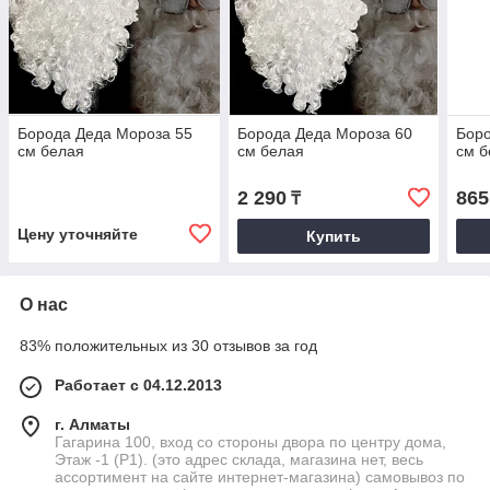
Борода Деда Мороза 55
Борода Деда Мороза 60
Боро
см белая
см белая
см б
2 290
865
₸
Цену уточняйте
Купить
О нас
83% положительных из 30 отзывов за год
Работает с 04.12.2013
г. Алматы
Гагарина 100, вход со стороны двора по центру дома,
Этаж -1 (P1). (это адрес склада, магазина нет, весь
ассортимент на сайте интернет-магазина) самовывоз по