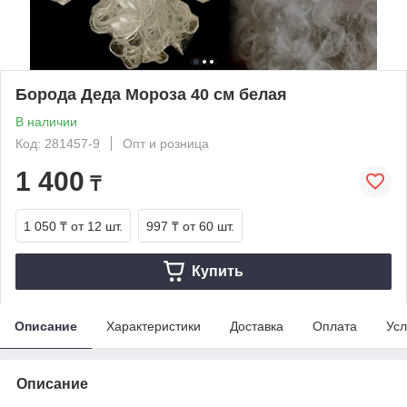
Борода Деда Мороза 40 см белая
В наличии
Код: 281457-9
Опт и розница
1 400
₸
1 050 ₸
от 12 шт.
997 ₸
от 60 шт.
Купить
Описание
Характеристики
Доставка
Оплата
Усл
Описание