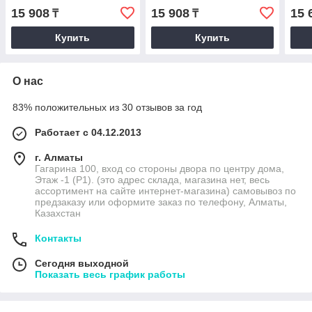
Веном
Халк
муск
15 908
15 908
15 
₸
₸
Дэдп
Купить
Купить
О нас
83% положительных из 30 отзывов за год
Работает с 04.12.2013
г. Алматы
Гагарина 100, вход со стороны двора по центру дома,
Этаж -1 (P1). (это адрес склада, магазина нет, весь
ассортимент на сайте интернет-магазина) самовывоз по
предзаказу или оформите заказ по телефону, Алматы,
Казахстан
Контакты
Сегодня выходной
Показать весь график работы