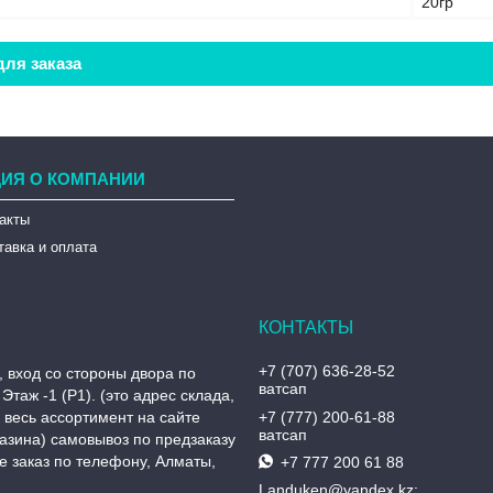
20гр
ля заказа
ИЯ О КОМПАНИИ
такты
тавка и оплата
+7 (707) 636-28-52
, вход со стороны двора по
ватсап
Этаж -1 (P1). (это адрес склада,
, весь ассортимент на сайте
+7 (777) 200-61-88
ватсап
азина) самовывоз по предзаказу
 заказ по телефону, Алматы,
+7 777 200 61 88
Landuken@yandex.kz