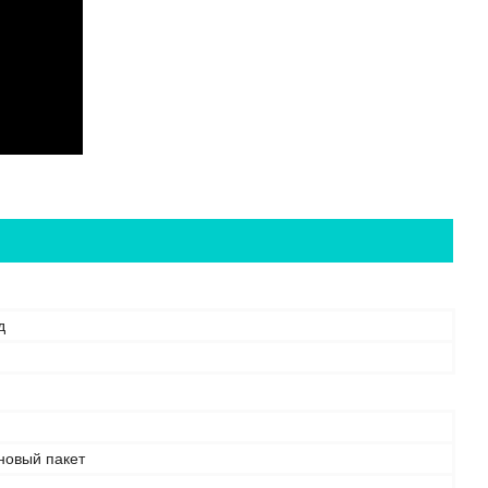
д
овый пакет