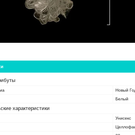
ки
рибуты
ма
Новый Го
Белый
ские характеристики
Унисекс
Целлофан