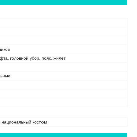
чиков
фта, головной убор, пояс. жилет
льные
й национальный костюм