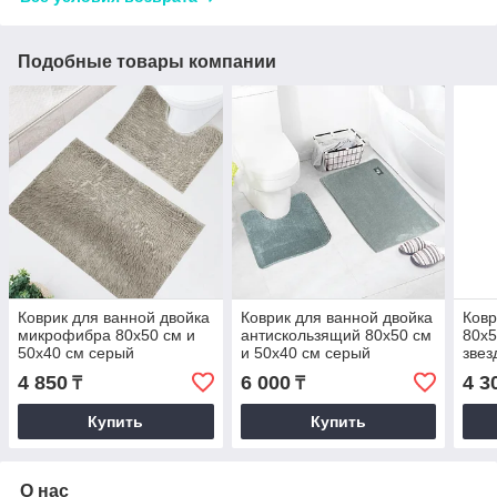
Подобные товары компании
Коврик для ванной двойка
Коврик для ванной двойка
Ковр
микрофибра 80х50 см и
антискользящий 80х50 см
80х5
50х40 см серый
и 50х40 см серый
звез
4 850
6 000
4 3
₸
₸
Купить
Купить
О нас