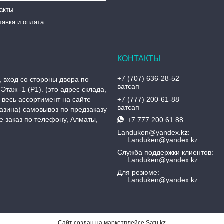
такты
тавка и оплата
+7 (707) 636-28-52
, вход со стороны двора по
ватсап
Этаж -1 (P1). (это адрес склада,
, весь ассортимент на сайте
+7 (777) 200-61-88
ватсап
азина) самовывоз по предзаказу
 заказ по телефону, Алматы,
+7 777 200 61 88
Landuken@yandex.kz
Landuken@yandex.kz
Служба поддержки клиентов
Landuken@yandex.kz
Для резюме
Landuken@yandex.kz
Сайт создан на маркетплейсе
Satu.kz