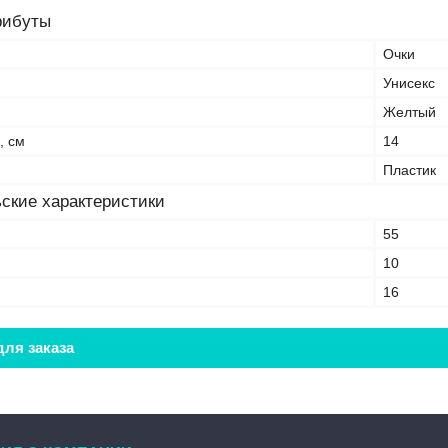
рибуты
Очки
Унисекс
Желтый
, см
14
Пластик
ские характеристики
55
10
16
ля заказа