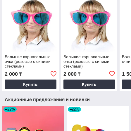
Большие карнавальные
Большие карнавальные
Бол
очки (розовые с синими
очки (розовые с синими
очки
стеклами)
стеклами)
2 000
2 000
1 5
₸
₸
Купить
Купить
Акционные предложения и новинки
–22%
–22%