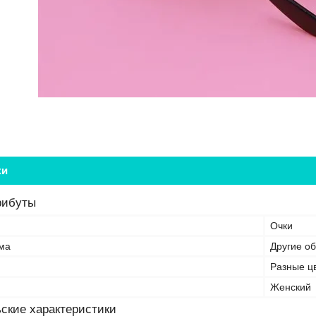
ки
рибуты
Очки
ма
Другие о
Разные ц
Женский
ские характеристики