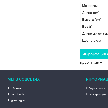
Материал
Длина (см)
Высота (cм)
Вес (г)
Длина дужек (см
Цвет стекла
Информация д
Цена:
1 540 ₸
МЫ В СОЦСЕТЯХ
ИНФОРМАЦ
ВКонтакте
Адрес и кон
Facebook
Быстрая дос
@instagram