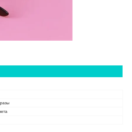
бразы
вета