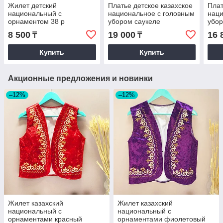
Жилет детский
Платье детское казахское
Плат
национальный с
национальное с головным
наци
орнаментом 38 р
убором саукеле
убор
орнаментами голубое
зол
8 500
19 000
16 
₸
₸
(размеры 30-36)
крас
Купить
Купить
Акционные предложения и новинки
–12%
–12%
Жилет казахский
Жилет казахский
национальный с
национальный с
орнаментами красный
орнаментами фиолетовый