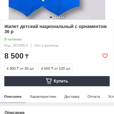
Жилет детский национальный с орнаментом
36 р
В наличии
Код: 281999-2
Опт и розница
8 500
₸
4 800 ₸
от 30 шт.
4 650 ₸
от 100 шт.
Купить
Описание
Характеристики
Доставка
Оплата
Усл
Описание