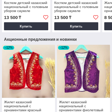
Костюм детский казахский
Костюм детский казахский
Жиле
национальный с головным
национальный с головным
нац
убором саукеле
убором саукеле
орна
орнаментами красный
орнаментами красный
13 500
13 500
8 5
₸
₸
(размер 28)
(размеры 32-40)
Купить
Купить
Акционные предложения и новинки
–12%
–12%
Жилет казахский
Жилет казахский
национальный с
национальный с
орнаментами красный
орнаментами фиолетовый