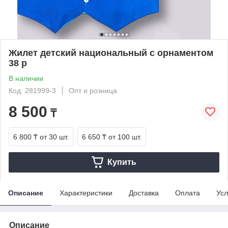
Жилет детский национальный с орнаментом
38 р
В наличии
Код: 281999-3
Опт и розница
8 500
₸
6 800 ₸
от 30 шт.
6 650 ₸
от 100 шт.
Купить
Описание
Характеристики
Доставка
Оплата
Усл
Описание