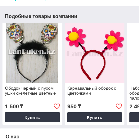
Подобные товары компании
Ободок черный с пухом
Карнавальный ободок с
Набо
ушки скелетные цветные
цветочками
обод
пало
1 500
950
2 4
₸
₸
Купить
Купить
О нас