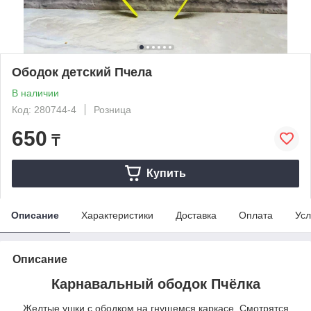
Ободок детский Пчела
В наличии
Код: 280744-4
Розница
650
₸
Купить
Описание
Характеристики
Доставка
Оплата
Усл
Описание
Карнавальный ободок Пчёлка
Желтые ушки с ободком на гнущемся каркасе. Смотрятся